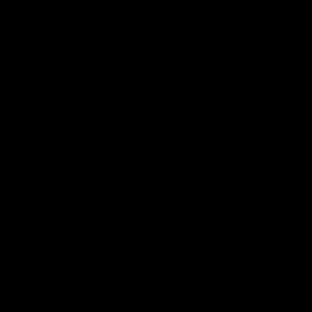
机构及团队
产学研合作