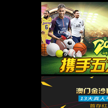
欢迎浏览太阳成集团(tyc122cc·china)官网-SunCity Group官方网
服务热线：0513-83571568